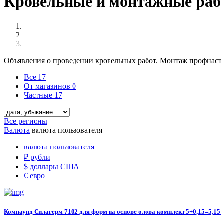
Кровельные и монтажные рабо
Объявления о проведении кровельных работ. Монтаж профнасти
Все
17
От магазинов
0
Частные
17
Все регионы
Валюта
валюта пользователя
валюта пользователя
₽
рубли
$
доллары США
€
евро
Компаунд Силагерм 7102 для форм на основе олова комплект 5+0,15=5,15