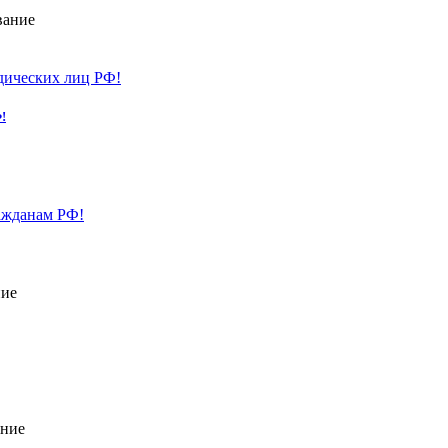
вание
!
ние
ание