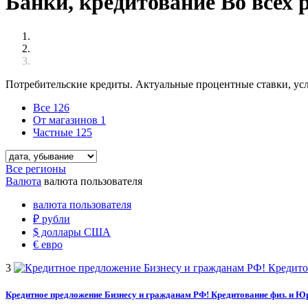
Банки, кредитование Во всех 
Потребительские кредиты. Актуальные процентные ставки, ус
Все
126
От магазинов
1
Частные
125
Все регионы
Валюта
валюта пользователя
валюта пользователя
₽
рубли
$
доллары США
€
евро
3
Кредитное предложение Бизнесу и гражданам РФ! Кредитование физ. и Юр