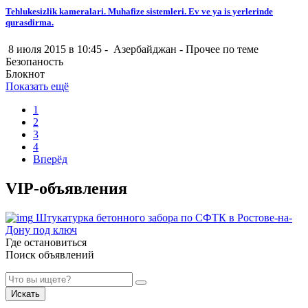
Tehlukesizlik kameralari. Muhafize sistemleri. Ev ve ya is yerlerinde
qurasdirma.
8 июля 2015 в 10:45 -
Азербайджан
-
Прочее по теме
Безопаность
Блокнот
Показать ещё
1
2
3
4
Вперёд
VIP-объявления
Штукатурка бетонного забора по СФТК в Ростове-на-
Дону под ключ
Где остановиться
Поиск объявлений
Искать