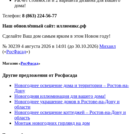
Расчет стоимости и 2 варианта дизайна для Вашего
дома!
Телефон:
8 (863) 224-56-77
Наш обновлённый сайт:
иллюмикс.рф
Сделайте Ваш дом самым ярким в этом Новом году!
№ 30239
4 августа 2026 в 14:01 (до 30.10.2026)
Михаил
(«
РосФасад
»)
Магазин «
РосФасад
»
Другие предложения от Росфасада
Новогоднее освещение дома и территории – Ростов-на-
Дону
Новогодняя иллюминация для вашего дома!
Новогоднее украшение домов в Ростове-на-Дону и
области
Новогоднее освещение коттеджей – Ростов-на-Дону и
область
Монтаж новогодних гирлянд на дом