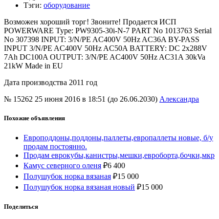
Тэги
:
оборудование
Возможен хороший торг! Звоните! Продается ИСП
POWERWARE Type: PW9305-30i-N-7 PART No 1013763 Serial
No 307398 INPUT: 3/N/PE AC400V 50Hz AC36A BY-PASS
INPUT 3/N/PE AC400V 50Hz AC50A BATTERY: DC 2х288V
7Ah DC100A OUTPUT: 3/N/PE AC400V 50Hz AC31A 30kVa
21kW Made in EU
Дата производства 2011 год
№ 15262
25 июня 2016 в 18:51 (до 26.06.2030)
Александра
Похожие объявления
Европоддоны,поддоны,паллеты,европаллеты новые, б/у
продам постоянно.
Продам еврокубы,канистры,мешки,евроборта,бочки,мкр
Камус северного оленя
₽
6 400
Полушубок норка вязаная
₽
15 000
Полушубок норка вязаная новый
₽
15 000
Поделиться