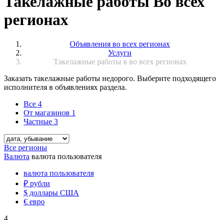
Такелажные работы Во всех
регионах
Объявления во всех регионах
Услуги
Такелажные работы в во всех регионах
Заказать такелажные работы недорого. Выберите подходящего
исполнителя в объявлениях раздела.
Все
4
От магазинов
1
Частные
3
Все регионы
Валюта
валюта пользователя
валюта пользователя
₽
рубли
$
доллары США
€
евро
4