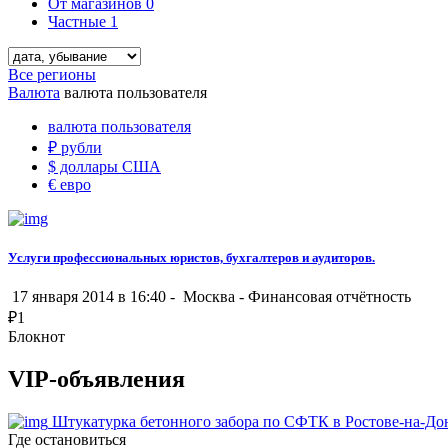
От магазинов
0
Частные
1
Все регионы
Валюта
валюта пользователя
валюта пользователя
₽
рубли
$
доллары США
€
евро
Услуги профессиональных юристов, бухгалтеров и аудиторов.
17 января 2014 в 16:40 -
Москва
-
Финансовая отчётность
₽
1
Блокнот
VIP-объявления
Штукатурка бетонного забора по СФТК в Ростове-на-До
Где остановиться